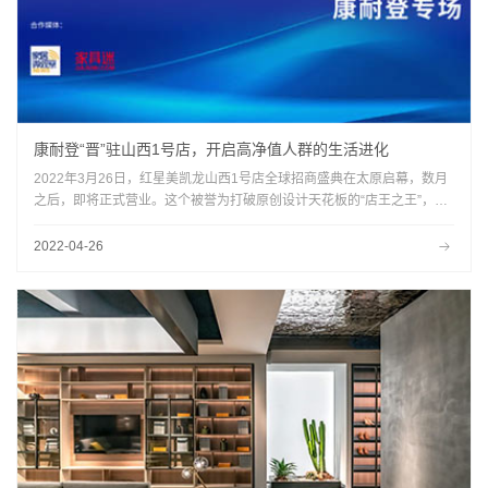
康耐登“晋”驻山西1号店，开启高净值人群的生活进化
2022年3月26日，红星美凯龙山西1号店全球招商盛典在太原启幕，数月
之后，即将正式营业。这个被誉为打破原创设计天花板的“店王之王”，将
成为中国家居行业又一“设计名片”。而作为中国原创设计标志性符号之一
的康耐登，也将以717㎡的大店聚势而来，开启原创设计的新征程！由红
2022-04-26
星美凯龙联合家居微观察举办的“家居云桌派”抢先解码！