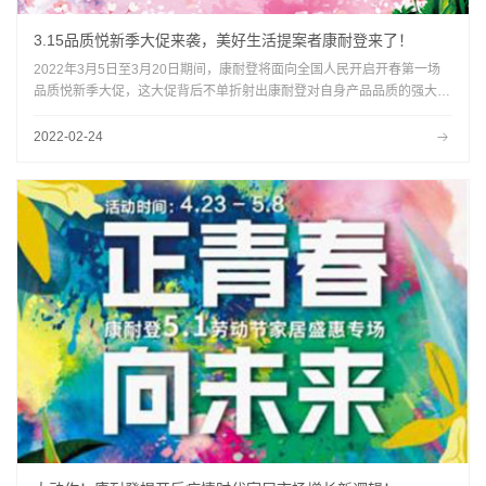
3.15品质悦新季大促来袭，美好生活提案者康耐登来了！
2022年3月5日至3月20日期间，康耐登将面向全国人民开启开春第一场
品质悦新季大促，这大促背后不单折射出康耐登对自身产品品质的强大底
气，还向消费者宣告了康耐登可以为家带来“质”的变化。
2022-02-24