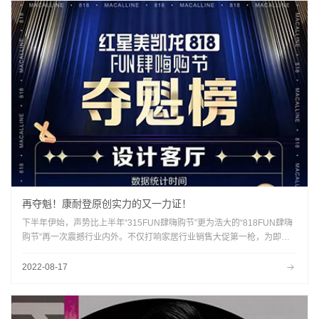
再夺魁！康耐登原创实力的又一力证！
下半年伊始，声势比上半年“315FUN肆嗨购节”更为浩大的“818FUN肆嗨
购节”再一次震撼行业内外。不仅打响家居行业销售大促第一枪，为即将
到来的秋季家装需求释放更巨大的行业能量，更是以顶流之姿，助力更多
有实力有品质有原创的品牌被国民认可！
2022-08-17