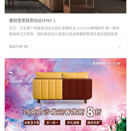
康耐登荣获原创设计NO 1
近日，行业首个现象级顶流大促红星美凯龙“315FUN肆嗨购节”第一期夺
魁榜单正式发布，国内原创设计家居头部品牌康耐登毫无悬念直接斩获原
创设计品类榜首。
2022-03-14