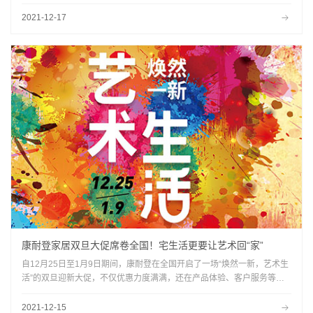
喻,以康耐登全案用户为例,一套改善型的140m+住宅,比起之前的刚需户型,
在空间幅度上是一个大的飞跃
2021-12-17
康耐登家居双旦大促席卷全国！宅生活更要让艺术回“家”
自12月25日至1月9日期间，康耐登在全国开启了一场“焕然一新，艺术生
活”的双旦迎新大促，不仅优惠力度满满，还在产品体验、客户服务等方
面下足功夫，开启辞旧迎新的最后一波终极盛惠，得到了全国各地消费者
一如既往地肯定和支持。
2021-12-15