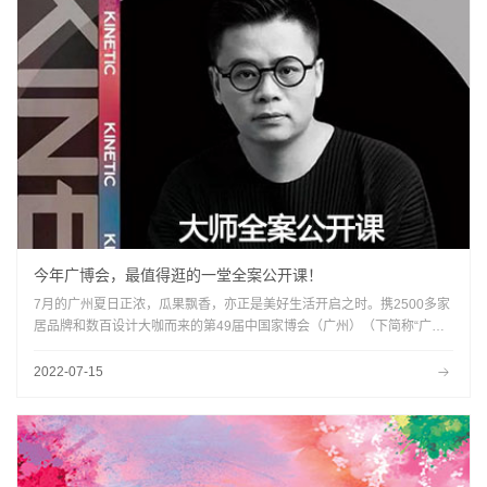
今年广博会，最值得逛的一堂全案公开课！
7月的广州夏日正浓，瓜果飘香，亦正是美好生活开启之时。携2500多家
居品牌和数百设计大咖而来的第49届中国家博会（广州）（下简称“广州
家博会”），将于7月17-20日、7月26-29日分两期在广州琶洲广交会展馆
盛大召开。
2022-07-15