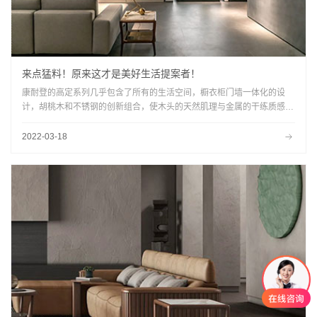
来点猛料！原来这才是美好生活提案者！
康耐登的高定系列几乎包含了所有的生活空间，橱衣柜门墙一体化的设
计，胡桃木和不锈钢的创新组合，使木头的天然肌理与金属的干练质感相
得益彰，在保证耐用性和实用性的同时，也营造出富有艺术感的工业化家
装效果。
2022-03-18