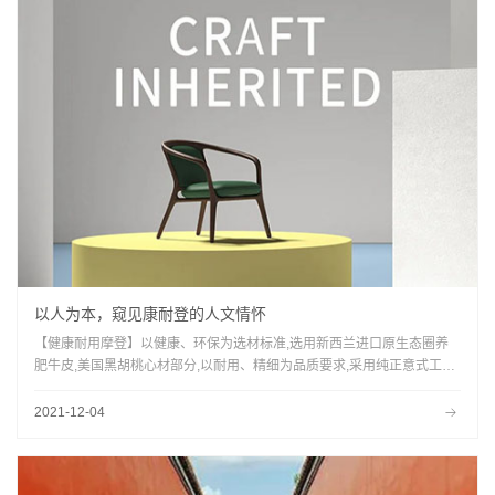
以人为本，窥见康耐登的人文情怀
【健康耐用摩登】以健康、环保为选材标准,选用新西兰进口原生态圈养
肥牛皮,美国黑胡桃心材部分,以耐用、精细为品质要求,采用纯正意式工艺,
四十多道工序，上千次手工打磨,以摩登、一流为设计原则,融合全球顶级
时尚，发掘本土文化,创造出具中西融合之美、引领潮流的作品.
2021-12-04