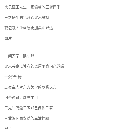
也见证王先生一家温馨的三餐四季
与之搭配同色系的实木餐椅
软包融入让坐感更加柔和舒适
图片
一间茶室一隅宁静
实木长桌以独有的温厚平息内心浮躁
一张“合”椅
展尽主人对东方美学的欣赏之意
闲茶禅致，虚室生白
王先生偶邀三五知己闲谈品茗
享受温润而安然的生活情致
图片