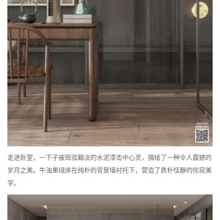
走进卧室，一下子被斑驳黯淡的水泥漆击中心灵，描绘了一种令人震撼的
岁月之美。牛油果绿床在纯朴的背景墙衬托下，营造了质朴恬静的侘寂美
学。