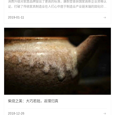
消费升级对家居品牌提出了更高的标准，康耐登喜获国家高新企业资格认
证，打破了传统家具制造业在人们心中居于制造业产业链末端的固化印
象，也为行业的智能转型该如何操作、把控、进一步深化，做出了表率。
2019-01-11
柴烧之美：大巧若拙，返璞归真
2018-12-26