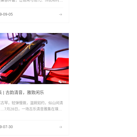
美兼容并蓄，让极简与现代、传统和时尚
于一体，以文化品位顺应当下的现代生
，使中国家具设计走向世界的舞台？
9-09-05
集 | 古韵清音，雅致闲乐
悠古琴，轻弹慢拨，温婉如约，似山间清
……7月28日，一场古乐清音雅集在璞睿
活艺术馆上海文定店举行，良师名琴，聆
自然清音，悠享返璞归真的生活艺术。
9-07-30