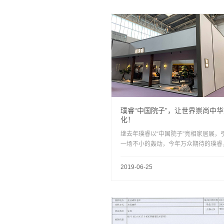
璞睿“中国院子”，让世界崇尚中
化！
继去年璞睿以“中国院子”亮相家居展，
一场不小的轰动，今年万众期待的璞睿
携“中国院子”款款而来。
2019-06-25