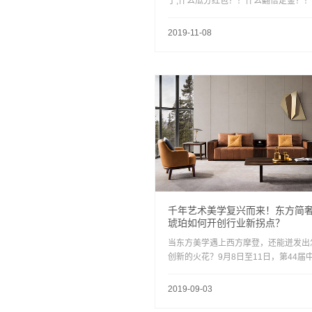
了,什么瓜分红包？！什么翻倍定金？
么好友互动？！ ...
2019-11-08
千年艺术美学复兴而来！东方简奢
琥珀如何开创行业新拐点？
当东方美学遇上西方摩登，还能迸发出
创新的火花？9月8日至11日，第44届
（上海）国际家具博览会上，国内首个
东方简奢家具系列——琥珀为你揭晓答
2019-09-03