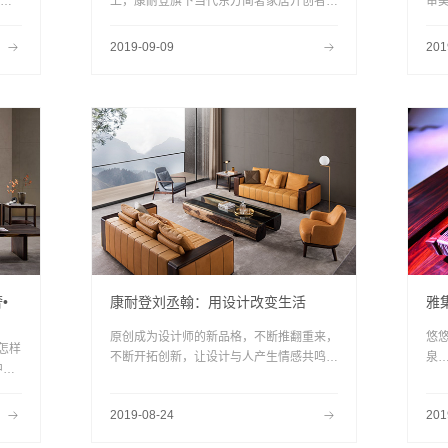
！什
上，康耐登旗下当代东方简奢家居开创者
审
——琥珀（当代设计馆4.1C04）便以极具
融
现代极简和东方简奢的神韵，让大批中外观
活
2019-09-09
201
展商流连忘返，成为全国各地经销商、代理
商、设计师等专业观众追逐的焦点。
•
康耐登刘丞翰：用设计改变生活
雅
原创成为设计师的新品格，不断推翻重来，
悠
怎样
不断开拓创新，让设计与人产生情感共鸣。
泉
中国
“设计与原创是康耐登始终坚持不变的追
生
当代
求。”
听
案！
2019-08-24
201