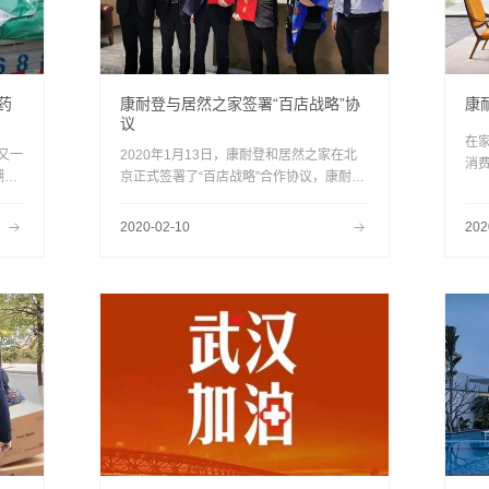
药
康耐登与居然之家签署“百店战略”协
康
议
在
又一
2020年1月13日，康耐登和居然之家在北
消
湖北
京正式签署了“百店战略”合作协议，康耐登
往
总裁刘永康、居然之家集团总裁王宁代表双
活
方正式签约。双方表示，将在2020年就专
2020-02-10
202
卖店入驻、活动促销等展开全面合作，大力
拓展地级市场。