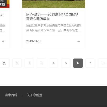
大开
同心·致远——2019康耐登全国经销
商峰会圆满举办
袅茶
康耐登董事长刘永康先生与来自全国各地的
悦
数百位经销商伙伴齐聚一堂，共商市场之
听，
策。
装剧
2019-01-18
现
一页
1
2
3
4
5
6
7
下
实木百科
关于康耐登