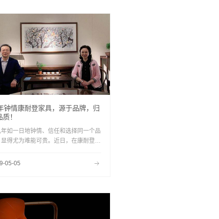
8年钟情康耐登家具，源于品牌，归
品质！
几年如一日地钟情、信任和选择同一个品
，显得尤为难能可贵。近日，在康耐登家
武汉总裁签售活动上，一场跨越18年的
分，令在场所有人都动容不已。……
9-05-05