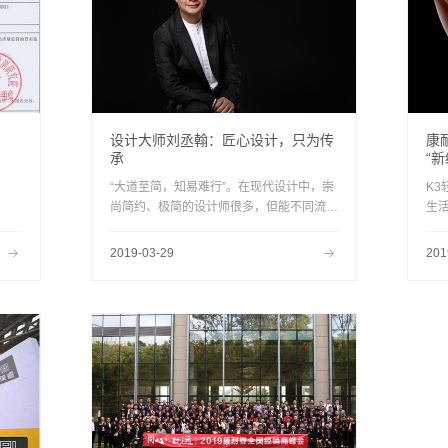
设计大师刘丞翰：匠心设计，只为传
康
承
“
“大道至简，知易难行”。在现代设计中，崇
K
尚简约、极简的设计师很多，但能不同流
生
俗，真正在简约之道上走出自己风格特色的
的
却并不多，而刘丞翰就是其中成功的一位。
它
2019-03-29
201
白