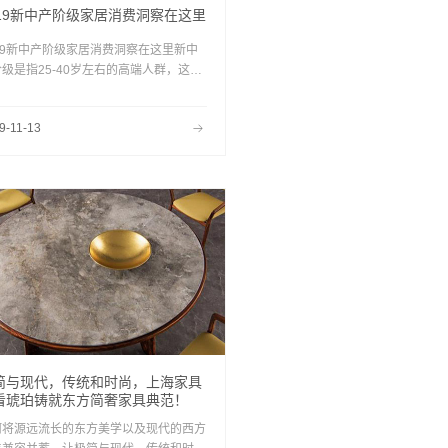
019新中产阶级家居消费洞察在这里
019新中产阶级家居消费洞察在这里新中
级是指25-40岁左右的高端人群，这是
批具有新思想，接受过良好教育，且追求
品质生活的人群。物质的丰富让他们内心
9-11-13
处有强烈的安全感，同时，良好的教育也
他们保持工作上的强烈进取心。有能力、
财力的中产阶级是现今的消费主力军，拥
不失格调的生活品质，正是一个人是否真
入“中产”的试金石。
简与现代，传统和时尚，上海家具
看琥珀铸就东方简奢家具典范！
何将源远流长的东方美学以及现代的西方