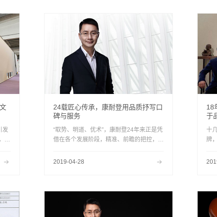
华文
24载匠心传承，康耐登用品质抒写口
1
碑与服务
于
引发
“取势、明道、优术”，康耐登24年来正是凭
十
，再
借在各个发展阶段，精准、前瞻的把控，为
牌
康耐登的设计、康耐登的质检、康耐登的环
居
保赢得了口碑，成为中国高品质家居品牌的
缘
2019-04-28
201
代表。