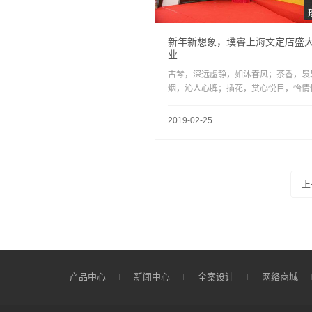
新年新想象，璞睿上海文定店盛
业
古琴，深远虚静，如沐春风；茶香，袅
烟，沁人心脾；插花，赏心悦目，怡情
性。妙音相伴，幽韵如云，人们冥心静
回归人在草木间的那份自在。这不是古
2019-02-25
的某个场景，而是璞睿文定店的开幕式
场。
上
产品中心
新闻中心
全案设计
网络商城