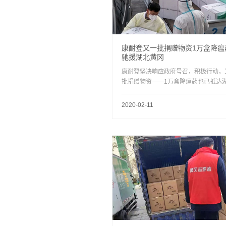
康耐登又一批捐赠物资1万盒降瘟
驰援湖北黄冈
康耐登坚决响应政府号召，积极行动，
批捐赠物资——1万盒降瘟药也已抵达
黄冈，驰援抗击疫情的前线！
2020-02-11