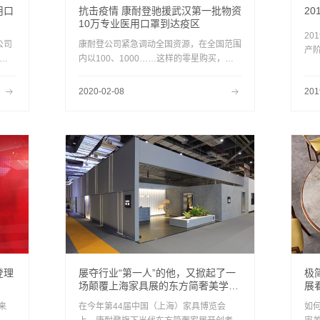
用口
抗击疫情 康耐登驰援武汉第一批物资
2
10万专业医用口罩到达疫区
2
公司
康耐登公司紧急调动全国资源，在全国范围
产阶
医
内以100、1000……这样的零星购买，共
一
资
筹集了10万个专业医用及N95口罩，在近
高
冈
日送达武汉疫区，并由武汉当地经销商将口
2020-02-08
201
深
情一
罩送达定点医院。
让
有
有
正跨
登理
屡夺行业“第一人”的他，又掀起了一
极
场颠覆上海家具展的东方简奢美学盛
展
宴！
来
在今年第44届中国（上海）家具博览会
如