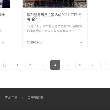
赖十
康耐登与居然之家达成2021“百店战
略”合作
0
12月11日，康耐登与居然之家2021战略合
中国
作座谈会在广州康耐登家居有限公司正式召
海国家
开。双方对2021年卖场入驻、联合营销、V
、物
IP合作权益、深度市场拓进等领域进行深度
2020-12-14
领袖
探讨，并就康耐登与居然之家的“百店战略”
合作达成一致。
一页
1
2
3
4
5
6
7
下
实木百科
关于康耐登