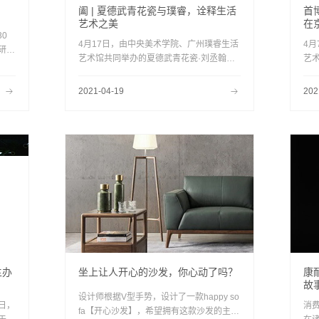
阖 | 夏德武青花瓷与璞睿，诠释生活
首
艺术之美
在
0
4月17日，由中央美术学院、广州璞睿生活
4
研究
艺术馆共同举办的夏德武青花瓷·刘丞翰家
艺
吴寒
具生活艺术展——《阖》，在广州维家思广
同
先生
场开幕！现场嘉宾云集，共同见证这场千年
有千
2021-04-19
202
办了
流传下来的青花与璞睿所代表的当代明式家
非常
具结合，谱写穿越时空的经典。
主办
坐上让人开心的沙发，你心动了吗？
康
故
设计师根据V型手势，设计了一款happy so
日，
消
fa【开心沙发】，希望拥有这款沙发的主