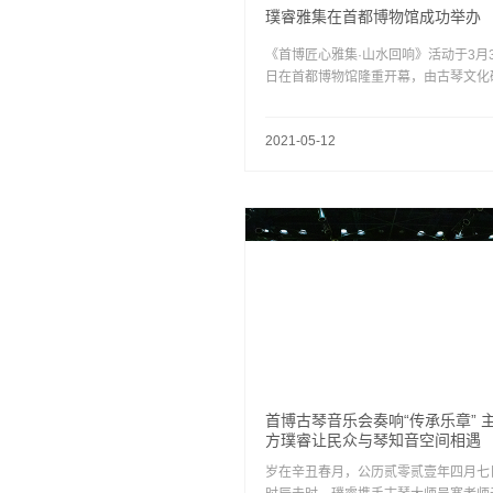
璞睿雅集在首都博物馆成功举办
《首博匠心雅集·山水回响》活动于3月3
日在首都博物馆隆重开幕，由古琴文化
学者、北京古琴文化研究会常务副会长
总策划兼学术主持，璞睿创始人刘丞翰
2021-05-12
担任场景总设计师。期间如火如荼地举
十几场不同文化主题的雅集活动，受到
多观众的关注与喜爱。
首博古琴音乐会奏响“传承乐章” 
方璞睿让民众与琴知音空间相遇
岁在辛丑春月，公历贰零贰壹年四月七