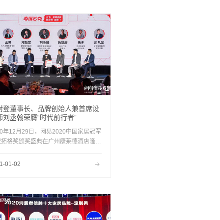
雅集，承载了众多中式符号，而用古琴谱
中国文化的源远流长、厚重底
，极为独树一帜。
耐登董事长、品牌创始人兼首席设
师刘丞翰荣膺“时代前行者”
20年12月29日，网易2020中国家居冠军
暨拓格奖颁奖盛典在广州康莱德酒店隆重
行，康耐登董事长、品牌创始人兼首席设
师刘丞翰先生受邀出席，并荣膺“时代前
1-01-02
”称号。