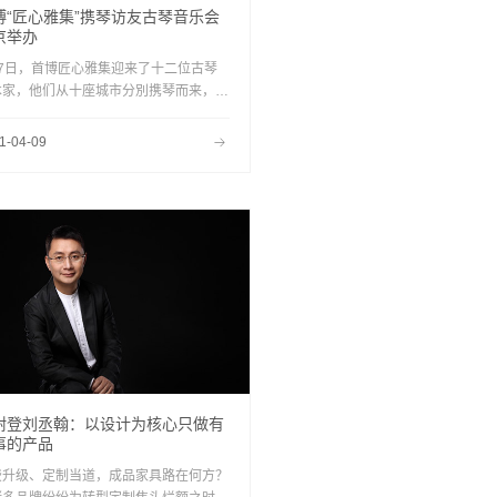
博“匠心雅集”携琴访友古琴音乐会
京举办
月7日，首博匠心雅集迎来了十二位古琴
术家，他们从十座城市分別携琴而来，共
为来首都博物館的观众和知音们，再现了
年传统的&quot;携琴访友”文会活动。
1-04-09
耐登刘丞翰：以设计为核心只做有
事的产品
费升级、定制当道，成品家具路在何方？