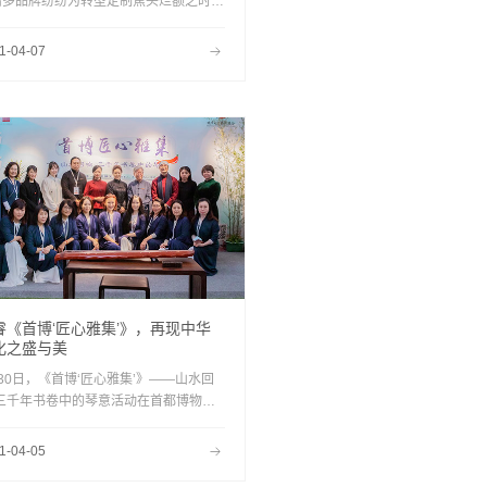
诸多品牌纷纷为转型定制焦头烂额之时，
耐登董事长刘丞翰却固守成品家具领域，
原创设计为核心竞争力，赋予每一款产品
1-04-07
有故事的设计理念，从而将康耐登打造成
追求品质生活的人们争相拥有的设计品
。“我就做行业里没人做的事儿。”刘丞翰
一句话，揭示出一个老板兼设计师的独有
营之道。
睿《首博‘匠心雅集’》，再现中华
化之盛与美
30日，《首博‘匠心雅集’》——山水回
·三千年书卷中的琴意活动在首都博物馆
仪大堂开幕。《首博‘匠心雅集’》——山
回响•三千年书卷中的琴意活动以“琴棋书
1-04-05
、“诗香花茶”、“戏舞乐服”为内容打造古