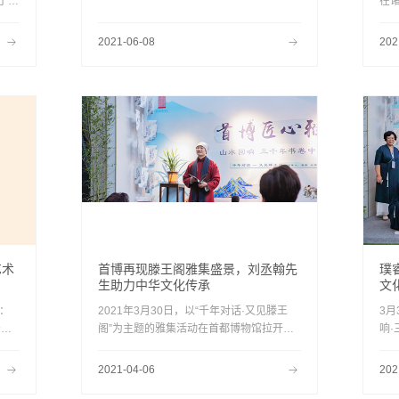
于首
在
人，时刻亨有成功、开心的愉悦状态.......
携琴
康
城市
以
2021-06-08
202
形
带
人们
为
畅淋
牌
有
的
为
经
艺术
首博再现滕王阁雅集盛景，刘丞翰先
璞
生助力中华文化传承
文
点：
2021年3月30日，以“千年对话·又见滕王
3月
号；
阁”为主题的雅集活动在首都博物馆拉开帷
响
术
幕。本次活动由璞睿生活艺术空间（以下简
礼
3时
称“璞睿”）与北京首博文化发展有限公司、
水
2021-04-06
202
北京文化艺术基金、山水云传（北京）文化
画”