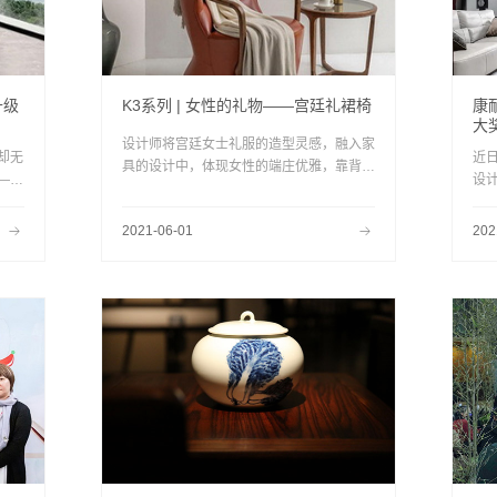
升级
K3系列 | 女性的礼物——宫廷礼裙椅
康
大
设计师将宫廷女士礼服的造型灵感，融入家
却无
近日
具的设计中，体现女性的端庄优雅，靠背设
——
设
计来源于宫廷礼服的立领造型，后背是裙摆
家里
获
的设计，宛如一位女子身穿礼裙，婀娜多
奖
2021-06-01
202
姿.......
登