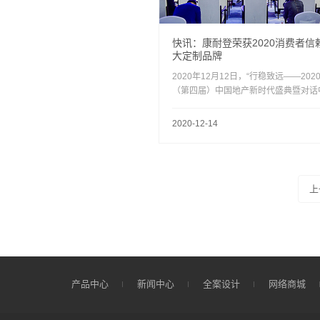
快讯：康耐登荣获2020消费者信
大定制品牌
2020年12月12日，“行稳致远——202
（第四届）中国地产新时代盛典暨对话
家居·2020变局与展望创新峰会”在上
会展中心举行，上千位来自地产、家居
2020-12-14
业三大行业资深专家、行业领导及企业
共赴盛会。
上
产品中心
新闻中心
全案设计
网络商城