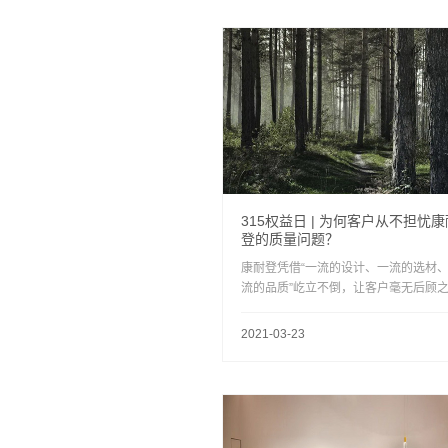
315权益日 | 为何客户从不担忧康
登的质量问题？
康耐登凭借“一流的设计、一流的选材
流的品质”屹立不倒，让客户毫无后顾
忧，将家具买回来后只管享受，从而获
场上一大批“死忠粉”。
2021-03-23