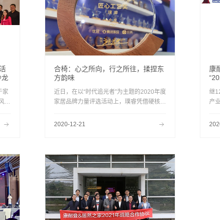
活
合椅：心之所向，行之所往，揉捏东
康
沙龙
方韵味
“
于家
近日，在以“时代追光者”为主题的2020年度
继1
风水
家居品牌力量评选活动上，璞睿凭借硬核产
产业
沙龙
品力、原创设计力、品牌影响力三项综合实
上，
先生
力的表现，荣膺“匠心工艺奖”。
之
2020-12-21
202
受环
居联
中国
变
0
“2