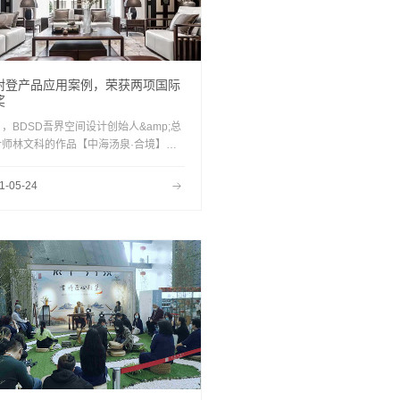
耐登产品应用案例，荣获两项国际
奖
，BDSD吾界空间设计创始人&amp;总
计师林文科的作品【中海汤泉·合境】荣
美国MUSE最高国际铂金奖和亚洲设计金
两项国际奖，其中案例产品均应用了康耐
1-05-24
家具。