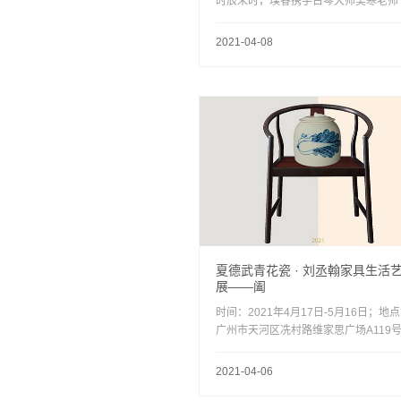
时辰未时，璞睿携手古琴大师吴寒老师
都博物馆中央大厅举行“首博匠心雅集-
访友古琴音乐会”，同时联合来自10个
2021-04-08
的12个名家，再现千年传统携琴访友的
式，讲述古琴文化，奏响古琴乐章，带
走传统文人雅士的世界，“赏味”一场酣
漓的古琴音乐会。偌大的音乐厅里针落
声，听众感受琴弦的浅吟低唱。众雅琴
首，四季春为先，与君共赏琴书之乐！
夏德武青花瓷 · 刘丞翰家具生活
展——阖
时间：2021年4月17日-5月16日；地
广州市天河区冼村路维家思广场A119
主办方：中央美术学院广州璞睿生活艺
馆；开幕式酒会：2021年4月17日下午
2021-04-06