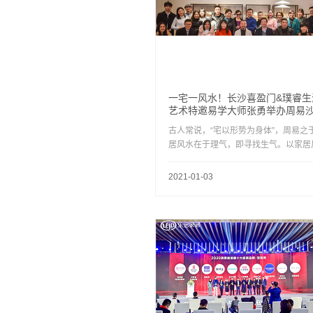
一宅一风水！长沙喜盈门&璞睿生
艺术特邀易学大师张勇举办周易
古人常说，“宅以形势为身体”，周易之
居风水在于理气，即寻找生气。以家居
为载体，与家居设计相结合。此次周易
会分享会，目的在于通过风水大师张勇
2021-01-03
答疑解惑的同时，让大家近距离接触感
保建材家具，从而打造舒适生活家！