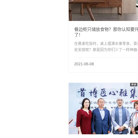
餐边柜只储放食物？那你认知要
了！
在餐桌吃饭时，桌上摆满水果零食，菜
处安放呢？那是因为你们少了一样神器
餐边柜！它绝不是可有可无的存在，是
实用与美学的担当！
2021-06-08