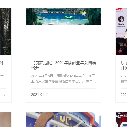
传播有限公司共同打造，吸引了包括中国古
时
琴文化研究会秘书长吴寒、江西省古琴学会
出
会长海月、北京古琴文化研究会常务副会长
蕴
韩杰、中国传统文化促进会古琴委员会委员
梁慧君、江西省古琴学会副会长赵梦瑶、江
西省古琴学会秘书长刘春燕在内的20余位
古琴家到场支持。
耐
【筑梦远航】2021年康耐登年会圆满
康
召开
计
、一
2021年1月6日，康耐登2020年年会，在三
20
之
亚湾海居铂尔曼度假酒店隆重召开。在年会
榜
得市
之余，康耐登董事长刘永康先生与来自全国
举
各地的几百位门店老总，在享受愉快假期的
计
2021-01-11
202
同时，共谋市场之策，并见证了2021年春
行者
季新品发布会。