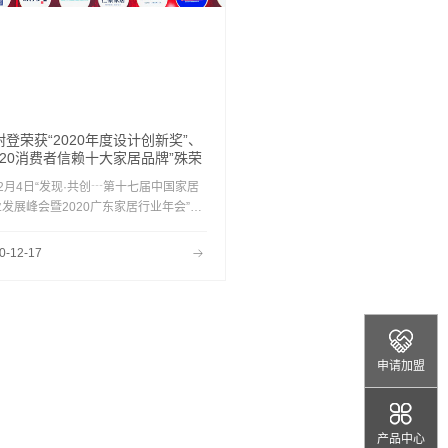
耐登荣获“2020年度设计创新奖”、
2020消费者信赖十大家居品牌”殊荣
2月4日“发现·共创┄第十七届中国家居
发展峰会暨2020广东家居行业年会”
康耐登荣获“2020年度设计创新奖”殊荣
后，12月12日，在由乐居家居、新浪家
0-12-17
合主办的“行稳致远┄2020（第四届）
地产新时代盛典暨对话中国家居·2020
局与展望创新峰会”上，康耐登从全国10
多个城市500余家企业中脱颖而出，再获
020消费者信赖十大家居品牌”。
申请加盟
产品中心