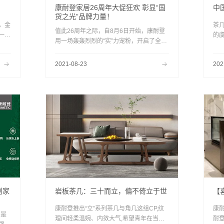
康耐登家居26周年大促狂欢 彰显“国
中
货之光”品牌力量！
，金
茶
值此26周年之际，自8月6日开始，康耐登
一种
的
用一场轰轰烈烈的“实”力宠粉，开启了全新
审美
出
发展篇章，也再一次用实力证明了惊人的销
五行
的
货能力和品牌力量。
2021-08-23
202
宾
互
朋
的
创家
岩板茶几：三十而立，偏不倚立于世
【
康耐登推出“立”系列茶几与角几这组CP,纹
康
，是
理间轻柔温婉、内敛大气,希望青年在当立
耐