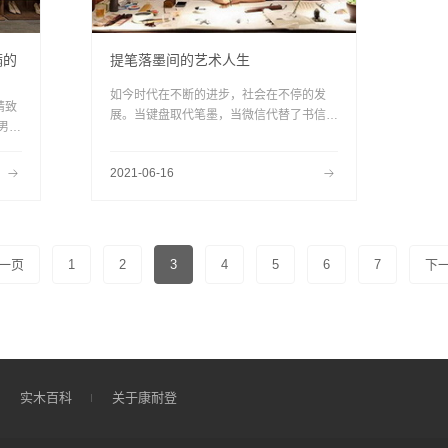
满的
提笔落墨间的艺术人生
如今时代在不断的进步，社会在不停的发
精致
展。当键盘取代笔墨，当微信代替了书信，
男
我们依然向往着这种书法艺术家给我们带来
满满
的提笔挥毫的畅意洒脱，也想去领略一番传
2021-06-16
承至骨的书法之魅。
一页
1
2
3
4
5
6
7
下
实木百科
关于康耐登