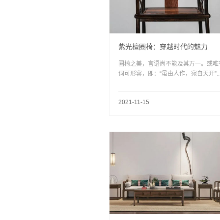
紫光檀圈椅：穿越时代的魅力
圈椅之美，言语尚不能及其万一。或唯
词可形容，即：“虽由人作，宛自天开”....
2021-11-15