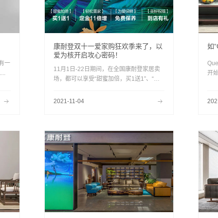
康耐登双十一爱家购狂欢季来了，以
如“
爱为核开启攻心密码！
有一
Qu
11月1日-22日期间，在全国康耐登家居卖
..
开始
场，都可以享受“甜蜜加倍，买1送1”、“轻
有
松置家 ，定金11倍增”、“为爱保鲜，服务
柔和
尊享”、“美好祝福 ，幸福1生”四大超值钜
2021-11-04
202
惠。让消费者以超高性价比，幸福BUY
家。