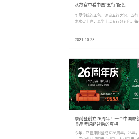
从故宫中看中国“五行”配色
华夏传统的正色，源自五行之说。五行
木水火土也，易学上以五行分五色，每
颜色都有其特殊的寓意象征。璞睿愿作
的践行者，于现代居室中挖掘更多中国
2021-10-23
色彩搭配之妙义。
康耐登创立26周年！一个中国原
具品牌崛起背后的真相
今年，正值康耐登成立26周年。26年