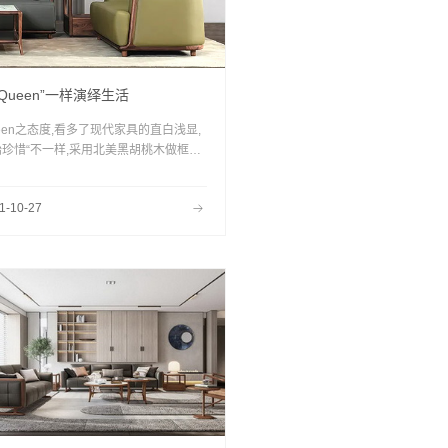
Queen”一样演绎生活
een之态度,看多了现代家具的直白浅显,
珍惜“不一样,采用北美黑胡桃木做框架,
质感、有傲骨、有态度,木的硬朗与皮的
匹配到完美......
1-10-27