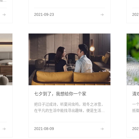
强大
之年,能够树立志向，找到自己的人生意义
来
中
统
展最
2021-09-23
202
“
广大
入
6
惠
销，
七夕到了，我想给你一个家
清
把日子过成诗，听夏间虫鸣，观冬之冰雪，
一
在平凡的生活中能找寻出趣味，便是生活最
抵
好的模样。村上春树的一句话道出了真理：
滋
“如果没有小确幸，人生就像干巴巴的沙漠
与
2021-08-09
202
一样”，而同理，生活中对家的爱护亦如
气
此。
待