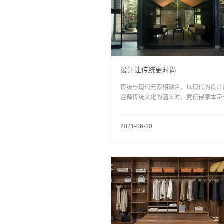
设计让传统更时尚
传统与现代元素相糅合，以现代的设计
诠释传统文化的涵义时，竟使得原本带
统的情感记忆和气度的空间，仿佛被注
源源不断的生机与活力，让步入空间的
2021-06-30
亲身经历一场过去与现代的对话。