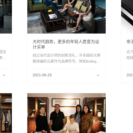
大时代趋势，更多的年轻人愿意为设
帝
计买单
语言
近
经过当代设计师的创新洗礼，许多国际大牌
有传
短
都用编织元素作为品牌符号，例如Bottega
入了
的
Veneta，康耐登则将它衍变为时尚沙发的
人们
渐
艺术装饰，具有现代审美。
2021-06-29
202
远
实
特