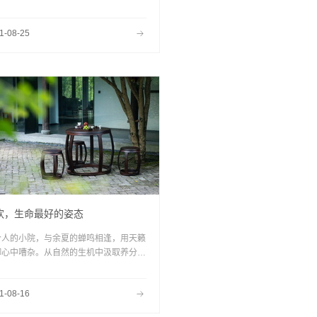
屹立于国际时尚的前端，深入了解中国传
文化，并在传承中寻求当代意义，始终以
1-08-25
美化人类空间”为使命，将国际前沿设计引
万千中国家庭空间。
欢，生命最好的姿态
个人的小院，与余夏的蝉鸣相逢，用天籁
御心中嘈杂。从自然的生机中汲取养分，
润内部萌动的性灵。动与静，刚与柔，明
暗，虚与实，一步一景浸染了遗世独立的
1-08-16
息。命运的低潮来了，便耐心滋养品性。
到风起时刻，再全力以赴，挥洒一腔浓