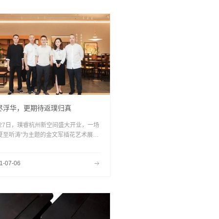
。时光的幽微里，目送流年，守一阵东风
归来，惴惴亦欢喜。退守小院，独享有清
。
尽浮华，更期待返璞归真
月27日，璞睿杭州新空间盛大开业，一场
“夏至听涛”为主题的金文军插花艺术展同
开展。这场不一样的开业盛宴，让大家感
到了东方美学的独特魅力。
1-07-06