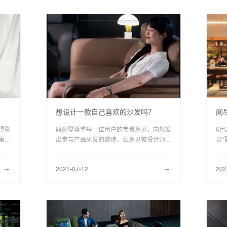
烈
的
欢
想设计一款自己喜欢的沙发吗？
阅
得弥
康耐登尊重每一位用户的宝贵意见，向您发
6
桌，
出参与产品研发的邀请，如意见被设计师采
以
好生
纳，您将会收获意想不到的惊喜爱......
时
受
2021-07-12
202