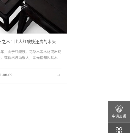
王之木：比大红酸枝还贵的木头
几年，由于红酸枝、花梨木等木材或出现
缺、或价格波动很大，紫光檀却因其木材
独特性，且升值空间非常被看好，目前逐
大热于市场，甚至部分精品紫光檀的价格
1-08-09
超大红酸枝，成为未来红木市场中名副其
的一匹“黑马”。那么，紫光檀究竟有哪些
别之处呢？
申请加盟