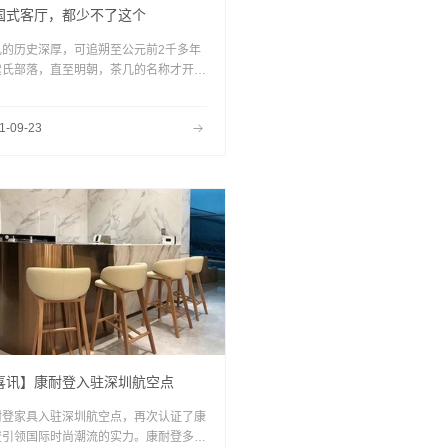
国式客厅，都少不了这个
几的历史深厚，可追朔至公元前2千多年
虞氏部落，直至明朝，茶几的名称才开始
现，专门用于放置茶具，成为“以茶待客”
承载物。在风水学中，沙发是主茶几是
1-09-23
，沙发较高是山，而茶几较矮是水。两者
相配合，山水相依，才符合风水之道。亲
好友围着茶几把话闲谈，不仅承载了团圆
使命，更直接反映了一个人待客的品味。
喜讯】康耐登入驻深圳航空点
耐登家具入驻深圳航空点，再次认证了康
登引领国际时尚潮流的实力。康耐登多年