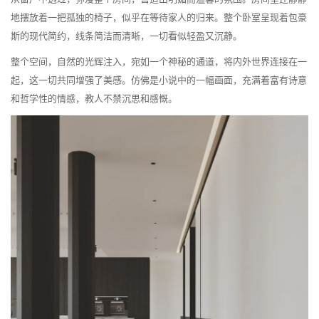
地摆放着一把孤独的椅子，似乎在等待家人的归来。整个卧室呈现着包豪
斯的现代简约，线条简洁而清晰，一切看似轻盈又沉静。
整个空间，自然的光辉注入，宛如一个神秘的通道，将内外世界连接在一
起，这一切共同增强了美感。仿佛是小说中的一幅画面，充满着富有诗意
和哲学性的情感，教人不禁沉思和感慨。