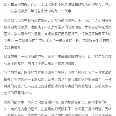
度和生活的质感。这是一个让人陶醉于家庭温暖和放松乐趣的地方，也是
一个诗意的背景，等待着生活中的每一个故事。
简约现代化的中厨与西式厨房，功能与颜值具备，不仅满足了人们拥有开
放式厨房的愿景，也解决了中式烹饪带来的油烟问题。木地板延伸至餐厅
区域，散发着自然的温暖。餐桌被簇拥着几把椅子，仿佛是等待着家人的
到来。 一束绿植为这个空间注入了一抹优雅的生机，宛如家庭生活的盛
宴即将展开。
盆栽带来了一缕清新的空气，赋予了宁静和温暖的氛围。房主的广泛兴趣
和深厚的爱好，同时也传达出知识与智慧的氛围。
独特的空间，雕像的存在更加增强了美感，为整个居所注入了一抹艺术的
精神。它仿佛是一个默默的见证者，为这个现代化的家庭空间赋予了一种
特殊的灵感，让人在这里既感受到功能性与美感的完美融合，又被文化与
艺术的涵养所沐浴。
宽敞的卧室中，大床仿佛是温暖怀抱，温柔地躺在那里。胡桃木色的床
头，宛如是古老的记忆，在温暖的阳光照射下，散发着岁月的痕迹。光线
从窗户中透过，弥漫整个房间，营造出明媚而温馨的氛围。房间里还静静