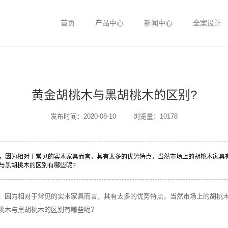
首页
产品中心
新闻中心
全案设计
黄金胡桃木与黑胡桃木的区别?
发布时间：2020-08-10
浏览量：10178
，因为相对于常见的实木家具而言，其有太多的优势特点，当然市场上的胡桃木家具
与黑胡桃木的区别有哪些呢?
，因为相对于常见的实木家具而言，其有太多的优势特点，当然市场上的胡桃
桃木与黑胡桃木的区别有哪些呢?