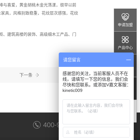
捧与喜爱，黄金胡桃木金光荡漾，很早以前
木家具，风格别致稳重，花纹层次感强，花纹
申请加盟
柜、建筑高楼的装饰、高级细木工产品、门
产品中心
请您留言
全案设计
感谢您的关注，当前客服人员不在
下一条
线，请填写一下您的信息，我们会
尽快和您联系。或添加V嘉文客服：
kinetic009
在线咨询
顶部
400-9001-988