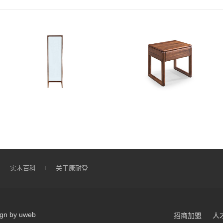
实木百科
关于康耐登
ign by uweb
招商加盟
人