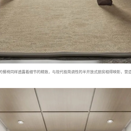
的餐椅同样透露着细节的精致，与现代极简调性的半开放式厨房相得映彰，营