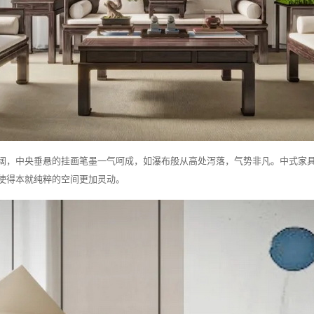
阔，中央垂悬的挂画笔墨一气呵成，如瀑布般从高处泻落，气势非凡。中式家
使得本就纯粹的空间更加灵动。