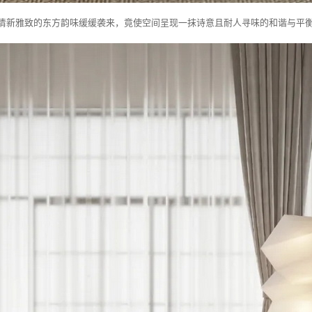
清新雅致的东方韵味缓缓袭来，竟使空间呈现一抹诗意且耐人寻味的和谐与平