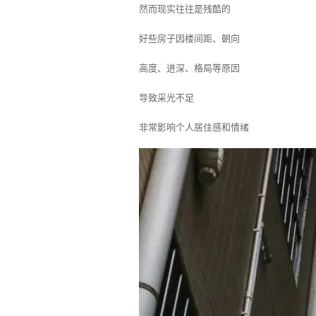
然而现实往往是残酷的
好些房子因楼间距、朝向
高度、进深、格局等原因
导致采光不足
非常影响个人居住感和情绪