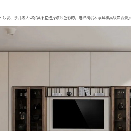
如沙发、茶几等大型家具不宜选择浓烈色彩的，选择胡桃木家具和高级灰背景