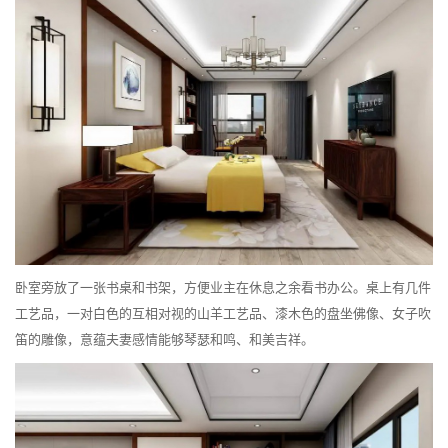
卧室旁放了一张书桌和书架，方便业主在休息之余看书办公。桌上有几件
工艺品，一对白色的互相对视的山羊工艺品、漆木色的盘坐佛像、女子吹
笛的雕像，意蕴夫妻感情能够琴瑟和鸣、和美吉祥。