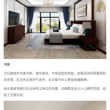
书房
大红酸枝的书桌书柜、镂空屏风、竹席造型的地毯，加重房间的厚重感和
历史感。在古色古香的气息中，业主看书办公更加收摄精神。
由水墨装饰画衍生出来的立体白色花瓣，仿佛散发出沁人心脾的花香，绽
放了无限生机。