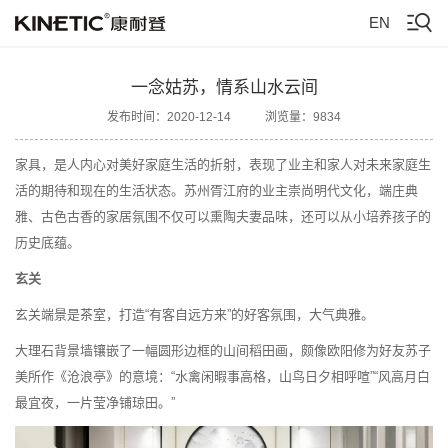
EN
一念姑苏，情系山水云间
发布时间：2020-12-14
浏览量：9834
家具，是人内心对美好家庭生活的折射，表现了业主和家人对未来家庭生
活的期待和现在的生活状态。苏州胥江府的业主崇尚明代文化，端庄典
雅、古色古香的家居氛围不仅可以熏陶夫妻品味，还可以从小培养孩子的
历史底蕴。
玄关
玄关端景是茶室，打造“有客自远方来”的好客氛围，大气典雅。
大理石背景墙镶嵌了一幅圆形边框的山间稻田画，颇像欧阳修为好友苏子
美所作《沧浪亭》的意境：“水禽闲暇事高格，山鸟日夕相呼喧”“风高月白
最宜夜，一片莹净铺琼田。”