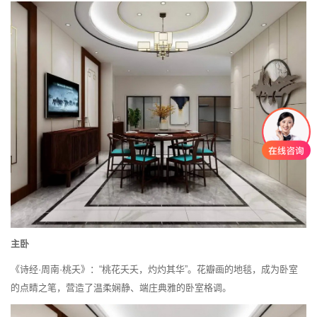
主卧
《诗经·周南·桃夭》：“桃花夭夭，灼灼其华”。花瓣画的地毯，成为卧室
的点睛之笔，营造了温柔娴静、端庄典雅的卧室格调。