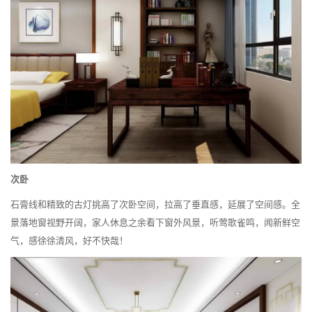
次卧
石膏线和精致的古灯挑高了次卧空间，拉高了垂直感，延展了空间感。全
景落地窗视野开阔，家人休息之余看下窗外风景，听莺歌雀鸣，闻新鲜空
气，感徐徐清风，好不快哉！