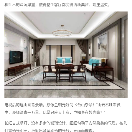
和红木的深沉厚重，使得整个客厅都变得清新典雅、端庄温柔。
电视后的远山画背景墙，颇像金朝元好问《台山杂咏》“山云吞吐翠微
中，淡绿深青一万重。此景只应天上有，岂知身在妙高峰？”
长虹古式壁灯，没有多余的繁琐设计，细细勾勒了安然柔美的气质。布艺
灯罩透光明亮，折射出晶莹剔透的光线，亮丽而璀璨。