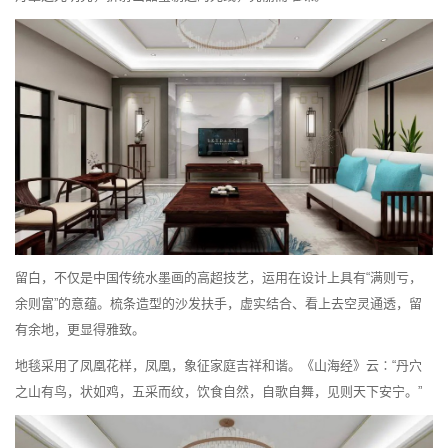
留白，不仅是中国传统水墨画的高超技艺，运用在设计上具有“满则亏，
余则富”的意蕴。梳条造型的沙发扶手，虚实结合、看上去空灵通透，留
有余地，更显得雅致。
地毯采用了凤凰花样，凤凰，象征家庭吉祥和谐。《山海经》云∶“丹穴
之山有鸟，状如鸡，五采而纹，饮食自然，自歌自舞，见则天下安宁。”